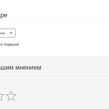
аре
кой
те первым!
ашим мнением