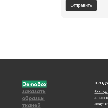
Отправить
DemoBox
ПРОД
заказать
бесшум
образцы
диван ch
модульн
тканей