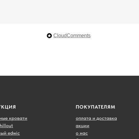
CloudComments
УКЦИЯ
ПОКУПАТЕЛЯМ
ные кровати
оплата и доставка
illout
акции
ый edwic
о нас