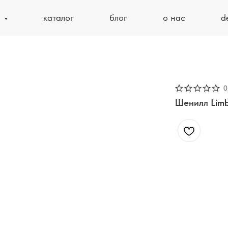
ь
каталог
блог
о нас
d
0
Шенилл Limb
Объемная структура
ласковый тактильный
шелковым блеском. Д
истиранию в 100 000
имеет подложки, а з