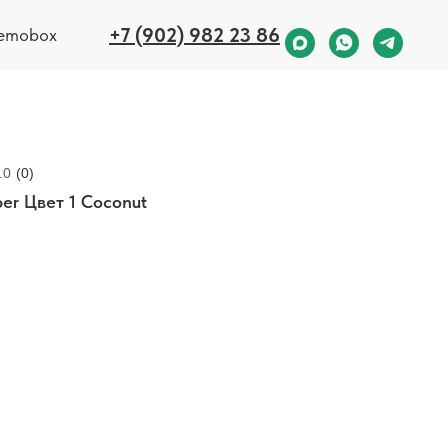
+7 (902) 982 23 86
emobox
.0
(
0
)
er Цвет 1 Coconut
 со сложным переплетением пушистых шенилловых нитей создают
 эффект. Визуально ткань завораживает переливами и мягким
олговечность Limber определяет высокая плотность и устойчивость к
 циклов. При этом материал легкий и хорошо драпируемый, так как не
акреплен при помощи технологии коатинга.