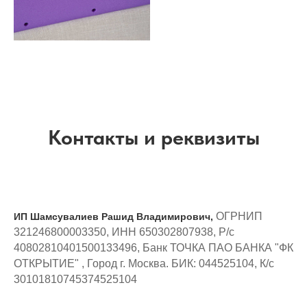
Контакты и реквизиты
ОГРНИП
ИП Шамсувалиев Рашид Владимирович,
321246800003350, ИНН 650302807938, Р/с
40802810401500133496, Банк ТОЧКА ПАО БАНКА "ФК
ОТКРЫТИЕ" , Город г. Москва. БИК: 044525104, К/с
30101810745374525104