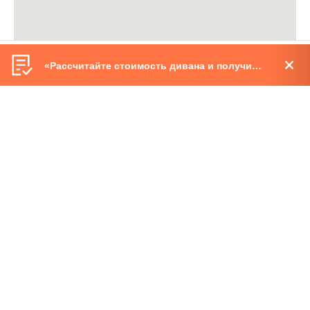
«Рассчитайте стоимость дивана и получите бонус»
главная
каталог
о нас
demobox
Москва