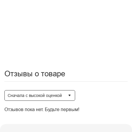
глажка запрещена
машинная сушка запрещена
специальные средства
сухая чистка
чистка влажной губкой
Цвет: Бежевый
Тип ткани: Вельвет
Уход: Сухая чистка
Отзывы о товаре
Сначала с высокой оценкой
Отзывов пока нет. Будьте первым!