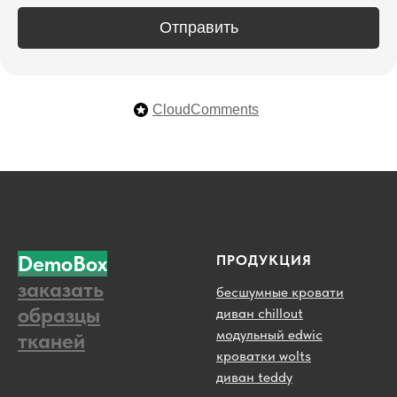
Отправить
CloudComments
DemoBox
ПРОДУКЦИЯ
заказать
бесшумные кровати
образцы
диван chillout
модульный edwic
тканей
кроватки wolts
диван teddy