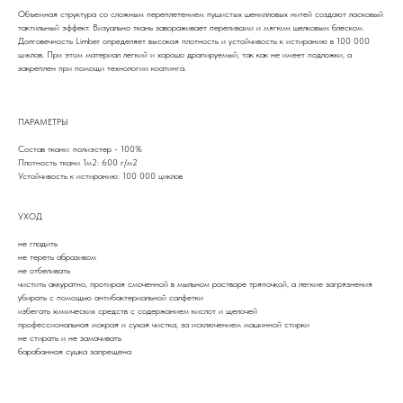
Объемная структура со сложным переплетением пушистых шенилловых нитей создают ласковый
тактильный эффект. Визуально ткань завораживает переливами и мягким шелковым блеском.
Долговечность Limber определяет высокая плотность и устойчивость к истиранию в 100 000
циклов. При этом материал легкий и хорошо драпируемый, так как не имеет подложки, а
закреплен при помощи технологии коатинга.
ПАРАМЕТРЫ
Состав ткани: полиэстер - 100%
Плотность ткани 1м2: 600 г/м2
Устойчивость к истиранию: 100 000 циклов
УХОД
не гладить
не тереть абразивом
не отбеливать
чистить аккуратно, протирая смоченной в мыльном растворе тряпочкой, а легкие загрязнения
убирать с помощью антибактериальной салфетки
избегать химических средств с содержанием кислот и щелочей
профессиональная мокрая и сухая чистка, за исключением машинной стирки
не стирать и не замачивать
барабанная сушка запрещена