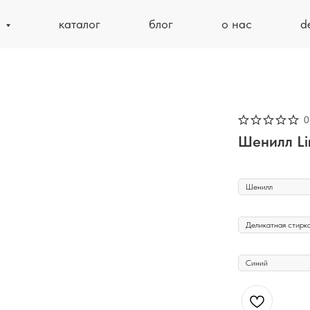
ь
каталог
блог
о нас
d
0
Шенилл Li
ТИП ТКАНИ
УХОД
ЦВЕТ