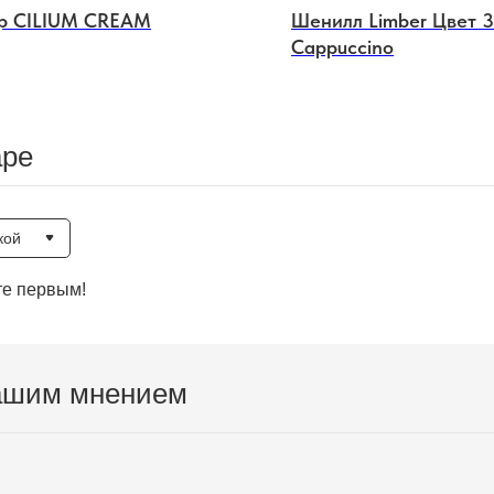
р CILIUM CREAM
Шенилл Limber Цвет 3
Cappuccino
аре
кой
те первым!
ашим мнением