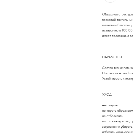
Объемная структура
ласковый тактильный
шелковым блеском. Д
истиранию в 100 000
имеет подложки, а з
ПАРАМЕТРЫ
Состав ткани: полиэ
Плотность ткани 1м2
Устойчивость к исти
УХОД
не гладить
не тереть абразивом
не отбеливать
чистить аккуратно, 
загрязнения убират
избегать химических