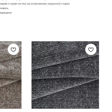
края и сухая чистка, за исключением машинной стирки
ачивать
апрещена