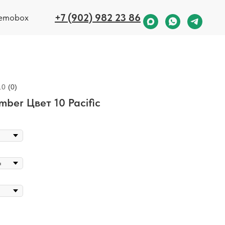
+7 (902) 982 23 86
emobox
.0
(
0
)
mber Цвет 10 Pacific