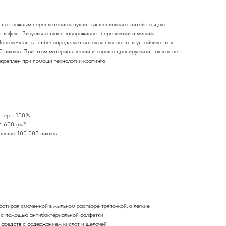
 со сложным переплетением пушистых шенилловых нитей создают
 эффект. Визуально ткань завораживает переливами и мягким
олговечность Limber определяет высокая плотность и устойчивость к
 циклов. При этом материал легкий и хорошо драпируемый, так как не
акреплен при помощи технологии коатинга.
стер - 100%
: 600 г/м2
ранию: 100 000 циклов
протирая смоченной в мыльном растворе тряпочкой, а легкие
ь с помощью антибактериальной салфетки
 средств с содержанием кислот и щелочей