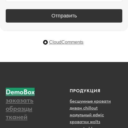
Отправить
CloudComments
DemoBox
ПРОДУКЦИЯ
заказать
бесшумные кровати
образцы
диван chillout
модульный edwic
тканей
кроватки wolts