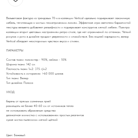
Вельветовая фактура из трендовых 70-х в коллекции Vertical идеально подчеркивает лаконичную
мебель, тяготеющую к чистым геометрическим линиям. Эффектная игра светотени бархатистой
текстуры вельвета добавляет рельефности и подчеркивает конструктив мягкой мебели. Палитра
коллекции вторит цветовым настроениям ретро-стиля, где нет ограничений по оттенкам. Чёткий
рисунок и ритм в дизайне придаст уверенности и спокойствия. Без лишней нарядности, велюр
Vertical обладает неоспоримым чувством вкуса и стилем.
ПАРАМЕТРЫ
Состав ткани: полиэстер - 90%, нейлон - 10%
Ширина ткани: 142 см
Плотность ткани 1м2: 375 г/м2
Устойчивость к истиранию: >60 000 циклов
Тип ткани: Велюр
Тип дизайна: Полоса
УХОД
беречь от прямых солнечных лучей
размещать не ближе 40-60 см от источников тепла
не использовать абразивные средства
деликатная химчистка с использованием простых реагентов
сухая чистка пылесосом мягкой щёткой
Цвет: Бежевый