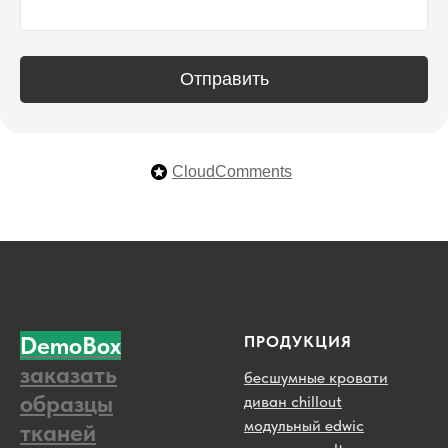
Отправить
CloudComments
DemoBox
ПРОДУКЦИЯ
заказать
бесшумные кровати
образцы
диван chillout
модульный edwic
тканей