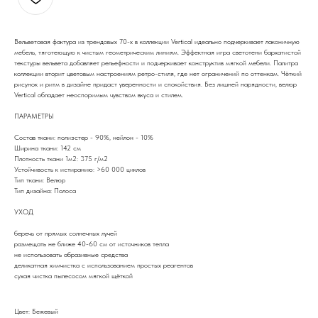
Вельветовая фактура из трендовых 70-х в коллекции Vertical идеально подчеркивает лаконичную
мебель, тяготеющую к чистым геометрическим линиям. Эффектная игра светотени бархатистой
текстуры вельвета добавляет рельефности и подчеркивает конструктив мягкой мебели. Палитра
коллекции вторит цветовым настроениям ретро-стиля, где нет ограничений по оттенкам. Чёткий
рисунок и ритм в дизайне придаст уверенности и спокойствия. Без лишней нарядности, велюр
Vertical обладает неоспоримым чувством вкуса и стилем.
ПАРАМЕТРЫ
Состав ткани: полиэстер - 90%, нейлон - 10%
Ширина ткани: 142 см
Плотность ткани 1м2: 375 г/м2
Устойчивость к истиранию: >60 000 циклов
Тип ткани: Велюр
Тип дизайна: Полоса
УХОД
беречь от прямых солнечных лучей
размещать не ближе 40-60 см от источников тепла
не использовать абразивные средства
деликатная химчистка с использованием простых реагентов
сухая чистка пылесосом мягкой щёткой
Цвет: Бежевый