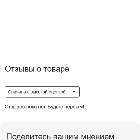
стирка и отбеливание запрещено
барабанная сушка запрещена
профессиональная мокрая и сухая чистка, за исключением машинной стирки
чистка влажной губкой
Отзывы о товаре
Сначала с высокой оценкой
Отзывов пока нет. Будьте первым!
Поделитесь вашим мнением