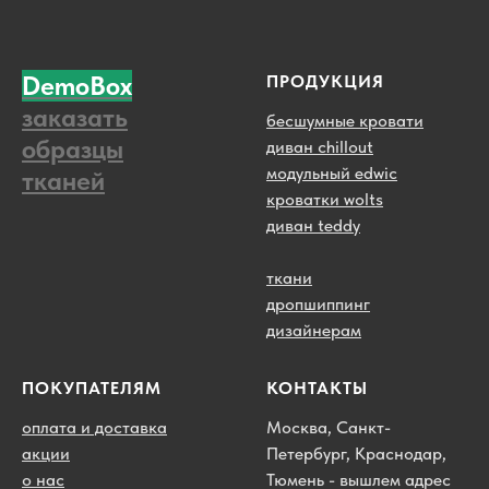
DemoBox
ПРОДУКЦИЯ
заказать
бесшумные кровати
образцы
диван chillout
модульный edwic
тканей
кроватки wolts
диван teddy
ткани
дропшиппинг
дизайнерам
ПОКУПАТЕЛЯМ
КОНТАКТЫ
оплата и доставка
Москва, Санкт-
акции
Петербург, Краснодар,
о нас
Тюмень - вышлем адрес