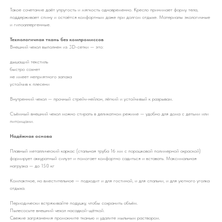
Такое сочетание даёт упругость и мягкость одновременно. Кресло принимает форму тела,
поддерживает спину и остаётся комфортным даже при долгом отдыхе. Материалы экологичные
и гипоаллергенные.
Технологичная ткань без компромиссов
Внешний чехол выполнен из 3D-сетки — это:
дышащий текстиль
быстро сохнет
не имеет неприятного запаха
устойчив к плесени
Внутренний чехол — прочный стрейч-нейлон, лёгкий и устойчивый к разрывам.
Съёмный внешний чехол можно стирать в деликатном режиме — удобно для дома с детьми или
питомцами.
Надёжная основа
Плавный металлический каркас (стальная труба 16 мм с порошковой полимерной окраской)
формирует аккуратный силуэт и помогает комфортно садиться и вставать. Максимальная
нагрузка — до 150 кг
Компактное, но вместительное — подходит и для гостиной, и для спальни, и для уютного уголка
отдыха.
Периодически встряхивайте подушку, чтобы сохранить объём.
Пылесосьте внешний чехол насадкой-щёткой.
Свежие загрязнения промокните тканью и удалите мыльным раствором.