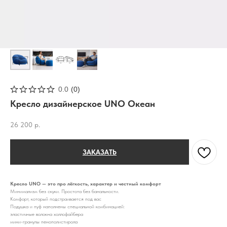
0.0
(
0
)
Кресло дизайнерское UNO Океан
26 200
р.
ЗАКАЗАТЬ
Кресло UNO — это про лёгкость, характер и честный комфорт
Минимализм без скуки. Простота без банальности.
Комфорт, который подстраивается под вас
Подушка и пуф наполнены специальной комбинацией:
эластичные волокна холлофайбера
мини-гранулы пенополистирола