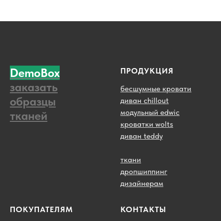
DemoBox
ПРОДУКЦИЯ
заказать
бесшумные кровати
образцы
диван chillout
модульный edwic
тканей
кроватки wolts
диван teddy
ткани
дропшиппинг
дизайнерам
ПОКУПАТЕЛЯМ
КОНТАКТЫ