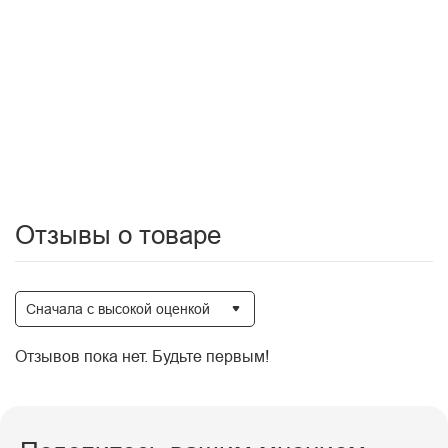
размещать не ближе 40-60 см от источников тепла
не использовать абразивные средства
деликатная химчистка с использованием простых реагентов
сухая чистка пылесосом мягкой щёткой
Цвет: Бежевый
Тип ткани: Вельвет
Уход: Сухая чистка
Отзывы о товаре
Сначала с высокой оценкой
Отзывов пока нет. Будьте первым!