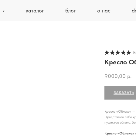
ь
каталог
блог
о нас
d
5
Кресло О
9000,00
р.
ЗАКАЗАТЬ
Кресло «Облако» — л
Представьте себе кр
пушистое облако. Бе
Кресло «Облако»
с