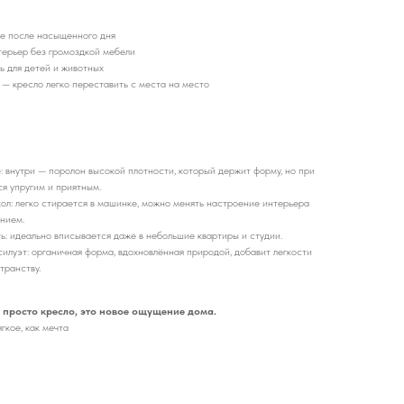
е после насыщенного дня
терьер без громоздкой мебели
ь для детей и животных
 — кресло легко переставить с места на место
: внутри — поролон высокой плотности, который держит форму, но при
я упругим и приятным.
ол: легко стирается в машинке, можно менять настроение интерьера
нием.
ь: идеально вписывается даже в небольшие квартиры и студии.
илуэт: органичная форма, вдохновлённая природой, добавит легкости
транству.
 просто кресло, это новое ощущение дома.
ягкое, как мечта