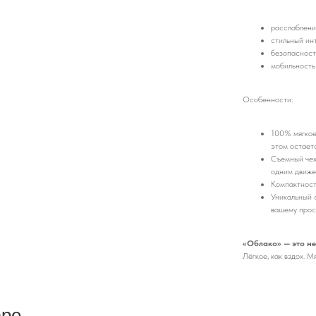
расслаблени
стильный ин
безопасност
мобильность
Особенности:
100% мягкое
этом остаетс
Съемный чех
одним движе
Компактност
Уникальный с
вашему прос
«Облако» — это не
Лёгкое, как вздох. М
аре