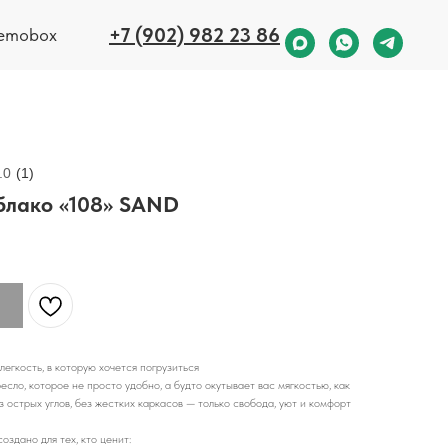
+7 (902) 982 23 86
emobox
.0
(
1
)
блако «108» SAND
егкость, в которую хочется погрузиться
есло, которое не просто удобно, а будто окутывает вас мягкостью, как
з острых углов, без жестких каркасов — только свобода, уют и комфорт
оздано для тех, кто ценит: