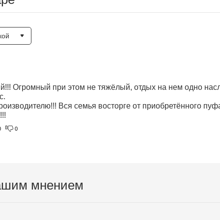
кой
й!!! Огромный при этом не тяжёлый, отдых на нем одно нас
.

зводителю!!! Вся семья восторге от приобретённого пуфа
!!
0
0
ашим мнением