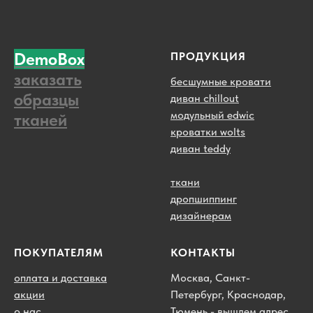
DemoBox
ПРОДУКЦИЯ
заказать
бесшумные кровати
образцы
диван chillout
модульный edwic
тканей
кроватки wolts
диван teddy
ткани
дропшиппинг
дизайнерам
ПОКУПАТЕЛЯМ
КОНТАКТЫ
оплата и доставка
Москва, Санкт-
акции
Петербург, Краснодар,
о нас
Тюмень - вышлем адрес