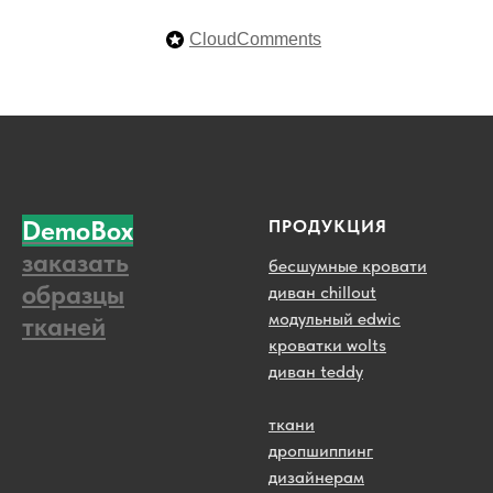
CloudComments
DemoBox
ПРОДУКЦИЯ
заказать
бесшумные кровати
образцы
диван chillout
модульный edwic
тканей
кроватки wolts
диван teddy
ткани
дропшиппинг
дизайнерам